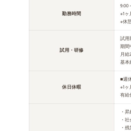
9:00
勤務時間
※1
※休
試用
期間
試用・研修
月給2
基本
■週
休日休暇
※1
有給
・昇
・社
・残