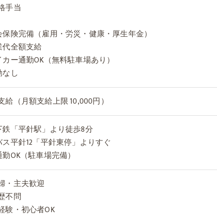
格手当
会保険完備（雇用・労災・健康・厚生年金）
業代全額支給
イカー通勤OK（無料駐車場あり）
勤なし
支給（月額支給上限 10,000円）
下鉄「平針駅」より徒歩8分
バス平針12「平針東停」よりすぐ
通勤OK（駐車場完備）
婦・主夫歓迎
歴不問
経験・初心者OK