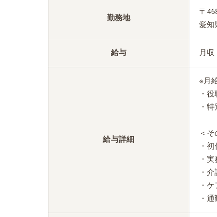
〒468
勤務地
愛知
給与
月収：
※月
・役職
・特別
＜そ
給与詳細
・初
・実
・介
・ケ
・通