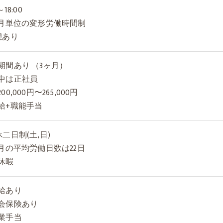
～18:00
ヶ月単位の変形労働時間制
憩あり
期間あり （3ヶ月）
中は正社員
00,000円〜265,000円
給+職能手当
休二日制(土,日)
ヶ月の平均労働日数は22日
休暇
給あり
会保険あり
業手当