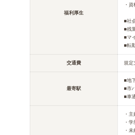
・資
福利厚生
■社
■残
■マ
■転
交通費
規定
■地
最寄駅
■市
■車
・主
・学
・未