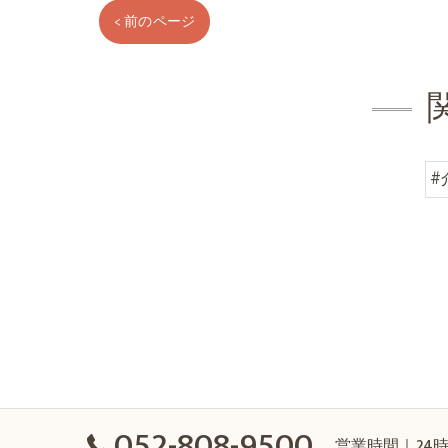
< 前のページ
#
052-808-9500
営業時間｜24時年