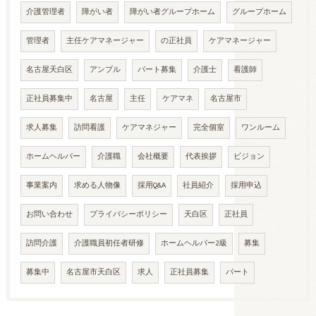
介護管理者
障がい者
障がい者グループホーム
グループホーム
管理者
主任ケアマネージャー
の正社員
ケアマネージャー
名古屋天白区
アンプル
パート募集
介護士
看護師
正社員募集中
名古屋
主任
ケアマネ
名古屋市
求人募集
訪問看護
ケアマネジャー
完全個室
ワンルーム
ホームヘルパー
介護職
会社概要
代表挨拶
ビジョン
事業案内
求める人物像
採用Q&A
社員紹介
採用申込
お問い合わせ
プライバシーポリシー
天白区
正社員
訪問介護
介護職員初任者研修
ホームヘルパー2級
募集
募集中
名古屋市天白区
求人
正社員募集
パート